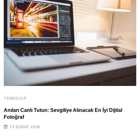
TEKNOLOJI
A
Anıları Canlı Tutun: Sevgiliye Alınacak En İyi Dijital
B
Fotoğraf
A
13 ŞUBAT 2026