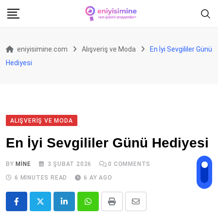
Skip
to
content
eniyisimine.com
Alışveriş ve Moda
En İyi Sevgililer Günü
Hediyesi
ALIŞVERIŞ VE MODA
En İyi Sevgililer Günü Hediyesi
BY
MINE
3 ŞUBAT 2026
0
COMMENTS
6 MINUTES READ
6 AY AGO
LinkedIn
Whatsapp
Print
Share