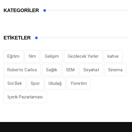
KATEGORILER
ETIKETLER
Eğitim
film
Gelişim
Gezilecek Yerler
kahve
Roberto Carlos
Sağlık
SEM
Seyahat
Sinema
Sol Bek
Spor
Uludağ
Yönetim
İçerik Pazarlaması