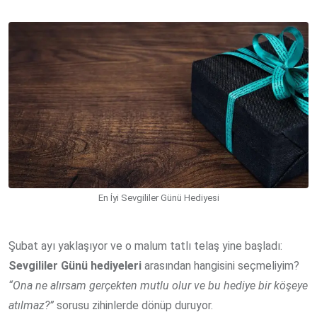
via
Email
En İyi Sevgililer Günü Hediyesi
Şubat ayı yaklaşıyor ve o malum tatlı telaş yine başladı:
Sevgililer Günü hediyeleri
arasından hangisini seçmeliyim?
“Ona ne alırsam gerçekten mutlu olur ve bu hediye bir köşeye
atılmaz?”
sorusu zihinlerde dönüp duruyor.