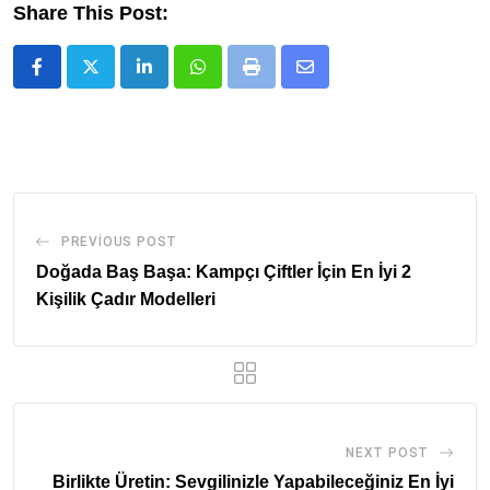
Share This Post:
LinkedIn
Whatsapp
Print
Share
via
Email
PREVIOUS POST
Doğada Baş Başa: Kampçı Çiftler İçin En İyi 2
Kişilik Çadır Modelleri
NEXT POST
Birlikte Üretin: Sevgilinizle Yapabileceğiniz En İyi