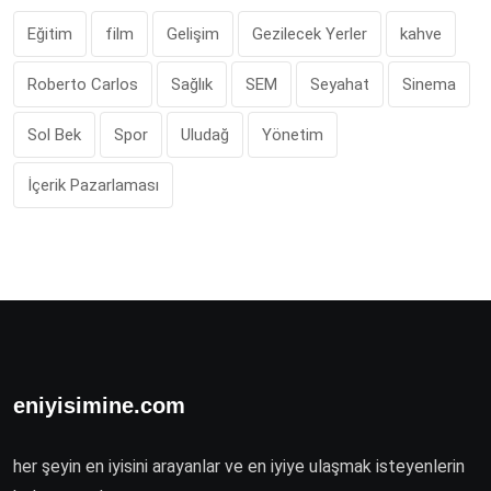
Eğitim
film
Gelişim
Gezilecek Yerler
kahve
Roberto Carlos
Sağlık
SEM
Seyahat
Sinema
Sol Bek
Spor
Uludağ
Yönetim
İçerik Pazarlaması
eniyisimine.com
her şeyin en iyisini arayanlar ve en iyiye ulaşmak isteyenlerin