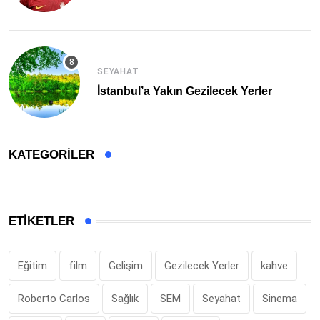
SEYAHAT
İstanbul’a Yakın Gezilecek Yerler
KATEGORILER
ETIKETLER
Eğitim
film
Gelişim
Gezilecek Yerler
kahve
Roberto Carlos
Sağlık
SEM
Seyahat
Sinema