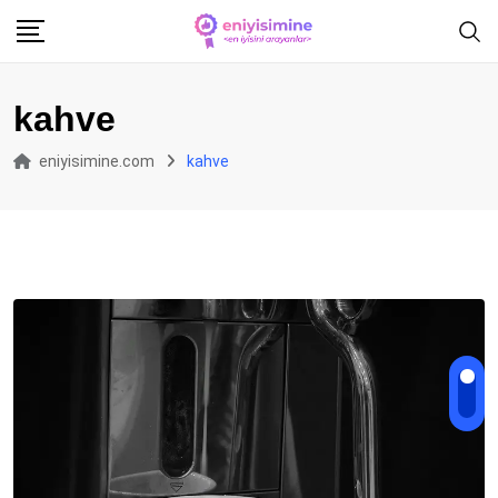
Skip
to
content
kahve
eniyisimine.com
kahve