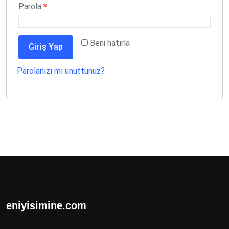
Gerekli
Parola
*
Beni hatırla
Giriş Yap
Parolanızı mı unuttunuz?
eniyisimine.com