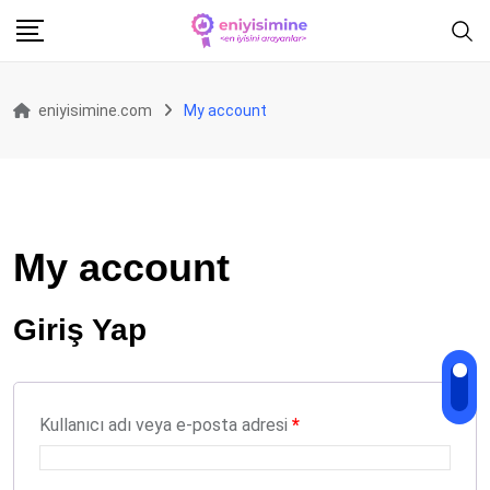
Skip
to
content
eniyisimine.com
My account
My account
Giriş Yap
Gerekli
Kullanıcı adı veya e-posta adresi
*