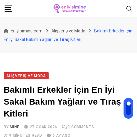
Skip
to
content
eniyisimine.com
Alışveriş ve Moda
Bakımlı Erkekler İçin
En İyi Sakal Bakım Yağları ve Tıraş Kitleri
ALIŞVERIŞ VE MODA
Bakımlı Erkekler İçin En İyi
Sakal Bakım Yağları ve Tıraş
Kitleri
BY
MINE
27 OCAK 2026
0
COMMENTS
9 MINUTES READ
6 AY AGO