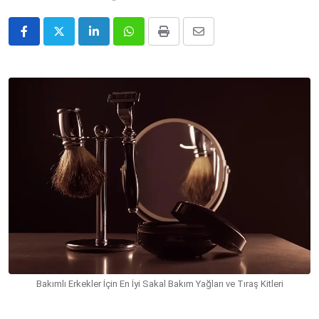
LinkedIn
Whatsapp
Print
Share
via
Email
Bakımlı Erkekler İçin En İyi Sakal Bakım Yağları ve Tıraş Kitleri