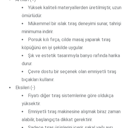
Yüksek kaliteli materyallerden üretilmiştir, uzun
ömürlüdür.
Mükemmel bir ıslak tıraş deneyimi sunar, tahrişi
minimuma indirir.
Porsuk kılı fırça, cilde masaj yaparak tıraş
köpüğünü en iyi şekilde uygular.
Şık ve estetik tasarımıyla banyo rafında harika
durur.
Çevre dostu bir seçenek olan emniyetli tıraş
bıçakları kullanır.
Eksileri (-)
Fiyatı diğer tıraş sistemlerine göre oldukça
yüksektir.
Emniyetli tıraş makinesine alışmak biraz zaman
alabilir, başlangıçta dikkat gerektirir.
Sadece tıraş ürünlerini içerir, sakal yağı ayrı