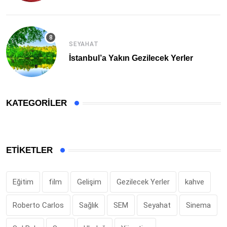
SEYAHAT
İstanbul’a Yakın Gezilecek Yerler
KATEGORILER
ETIKETLER
Eğitim
film
Gelişim
Gezilecek Yerler
kahve
Roberto Carlos
Sağlık
SEM
Seyahat
Sinema