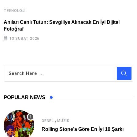
TEKNOLOJI
A
Anıları Canlı Tutun: Sevgiliye Alınacak En İyi Dijital
B
Fotoğraf
A
13 ŞUBAT 2026
POPULAR NEWS
,
GENEL
MÜZIK
Rolling Stone’a Göre En İyi 10 Şarkı